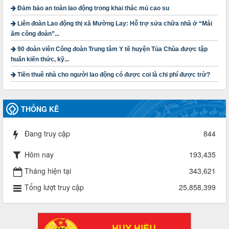
lượt xem: 4197 | lượt tải:1311
Đảm bảo an toàn lao động trong khai thác mủ cao su
3716/TLD-TC
Liên đoàn Lao động thị xã Mường Lay: Hỗ trợ sửa chữa nhà ở “Mái
Công văn hướng dẫn công tác quả lý tài chính, tài sản công
ấm công đoàn”...
đoàn khi đơn vị sát nhập, chấm dứt hoạt động
90 đoàn viên Công đoàn Trung tâm Y tế huyện Tủa Chùa được tập
Thời gian đăng: 13/04/2025
huấn kiến thức, kỹ...
lượt xem: 2003 | lượt tải:719
Tiền thuê nhà cho người lao động có được coi là chi phí được trừ?
60/TB-LĐLĐ
Thông báo công khai dự toán thu, chi tài chính công đoàn
LĐLĐ tỉnh Điện Biên năm 2025
Thời gian đăng: 28/04/2025
THỐNG KÊ
lượt xem: 816 | lượt tải:284
485/QĐ-LĐLĐ
Đang truy cập
844
Quyết định về việc công bố công khai quyết toán ngân sách
nhà nước năm 2024
Hôm nay
193,435
Thời gian đăng: 29/04/2025
Tháng hiện tại
343,621
lượt xem: 915 | lượt tải:253
2930/TLĐ-TC
Tổng lượt truy cập
25,858,399
Công văn số 2930/TLĐ-TC, ngày 31/12/2024 của Tổng
LĐLĐ Việt Nam về việc quy định tỷ lệ phân phối tự động
KPCĐ 2% qua tài khoản Công đoàn Việt Nam về các cấp
Công đoàn năm 2025