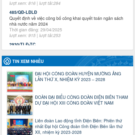
Quyết định về việc công bố công khai quyết toán ngân sách
nhà nước năm 2024
Thời gian đăng: 29/04/2025
lượt xem: 915 | lượt tải:253
2930/TLĐ-TC
Công văn số 2930/TLĐ-TC, ngày 31/12/2024 của Tổng
LĐLĐ Việt Nam về việc quy định tỷ lệ phân phối tự động
KPCĐ 2% qua tài khoản Công đoàn Việt Nam về các cấp
Công đoàn năm 2025
Thời gian đăng: 06/01/2025
TIN XEM NHIỀU
lượt xem: 1066 | lượt tải:437
ĐẠI HỘI CÔNG ĐOÀN HUYỆN MƯỜNG ẢNG
47-TTCĐ/BTGTU
LẦN THỨ X, NHIỆM KỲ 2023 – 2028
Thông tin chuyên đề: Một số nôi dung về sắp xếp tổ chức bộ
máy của hệ thống chính trị tinh gọn, hoạt động hiệu lực, hiệu
quả
ĐOÀN ĐẠI BIỂU CÔNG ĐOÀN ĐIỆN BIÊN THAM
Thời gian đăng: 25/12/2024
DỰ ĐẠI HỘI XIII CÔNG ĐOÀN VIỆT NAM
lượt xem: 1221 | lượt tải:339
37/HD-TLĐ
Hướng dẫn Công đoàn với việc tổ chức và hoạt động của
Liên đoàn Lao động tỉnh Điện Biên: Phiên thứ
Ban Thanh tra Nhân dân
nhất Đại hội Công đoàn tỉnh Điện Biên lần thứ
Thời gian đăng: 27/12/2024
XII, nhiệm kỳ 2023-2028