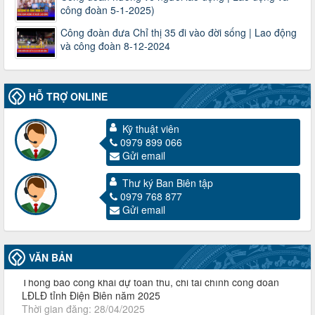
công đoàn 5-1-2025)
Công đoàn đưa Chỉ thị 35 đi vào đời sống | Lao động
và công đoàn 8-12-2024
HỖ TRỢ ONLINE
Kỹ thuật viên
0979 899 066
Gửi email
3716/TLD-TC
Công văn hướng dẫn công tác quả lý tài chính, tài sản công
Thư ký Ban Biên tập
đoàn khi đơn vị sát nhập, chấm dứt hoạt động
0979 768 877
Thời gian đăng: 13/04/2025
Gửi email
lượt xem: 2003 | lượt tải:719
60/TB-LĐLĐ
Thông báo công khai dự toán thu, chi tài chính công đoàn
VĂN BẢN
LĐLĐ tỉnh Điện Biên năm 2025
Thời gian đăng: 28/04/2025
lượt xem: 816 | lượt tải:284
485/QĐ-LĐLĐ