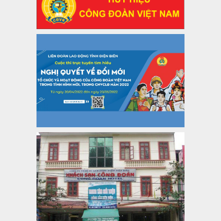
Thời gian đăng: 06/01/2025
lượt xem: 1066 | lượt tải:437
47-TTCĐ/BTGTU
Thông tin chuyên đề: Một số nôi dung về sắp xếp tổ chức bộ
máy của hệ thống chính trị tinh gọn, hoạt động hiệu lực, hiệu
quả
Thời gian đăng: 25/12/2024
lượt xem: 1221 | lượt tải:339
37/HD-TLĐ
Hướng dẫn Công đoàn với việc tổ chức và hoạt động của
Ban Thanh tra Nhân dân
Thời gian đăng: 27/12/2024
lượt xem: 4943 | lượt tải:1349
35/HD-TLĐ
Hướng dẫn thực hiện một số nội dung chi liên quan đến
công tác kiểm tra, giám sát tại Công đoàn cơ sở
Thời gian đăng: 27/12/2024
lượt xem: 2072 | lượt tải:503
50/2024/QH/15
Luật Công đoàn 2024
Thời gian đăng: 25/12/2024