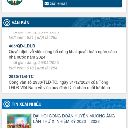
Thời gian đăng: 28/04/2025
Gửi email
lượt xem: 821 | lượt tải:285
485/QĐ-LĐLĐ
VĂN BẢN
Quyết định về việc công bố công khai quyết toán ngân sách
nhà nước năm 2024
Thời gian đăng: 29/04/2025
lượt xem: 918 | lượt tải:254
2930/TLĐ-TC
Công văn số 2930/TLĐ-TC, ngày 31/12/2024 của Tổng
LĐLĐ Việt Nam về việc quy định tỷ lệ phân phối tự động
KPCĐ 2% qua tài khoản Công đoàn Việt Nam về các cấp
Công đoàn năm 2025
Thời gian đăng: 06/01/2025
lượt xem: 1067 | lượt tải:437
47-TTCĐ/BTGTU
Thông tin chuyên đề: Một số nôi dung về sắp xếp tổ chức bộ
máy của hệ thống chính trị tinh gọn, hoạt động hiệu lực, hiệu
TIN XEM NHIỀU
quả
Thời gian đăng: 25/12/2024
ĐẠI HỘI CÔNG ĐOÀN HUYỆN MƯỜNG ẢNG
lượt xem: 1226 | lượt tải:339
LẦN THỨ X, NHIỆM KỲ 2023 – 2028
37/HD-TLĐ