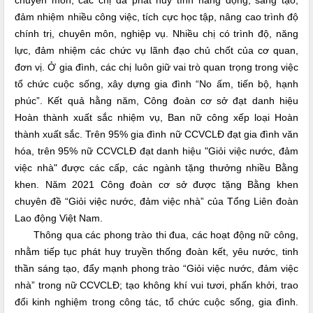
chuyên môn, các chị đã phát huy tính năng động, sáng tạo,
đảm nhiệm nhiều công việc, tích cực học tập, nâng cao trình độ
chính trị, chuyên môn, nghiệp vụ. Nhiều chị có trình độ, năng
lực, đảm nhiệm các chức vụ lãnh đạo chủ chốt của cơ quan,
đơn vị. Ở gia đình, các chị luôn giữ vai trò quan trọng trong việc
tổ chức cuộc sống, xây dựng gia đình “No ấm, tiến bộ, hạnh
phúc”. Kết quả hằng năm, Công đoàn cơ sở đạt danh hiệu
Hoàn thành xuất sắc nhiệm vụ, Ban nữ công xếp loại Hoàn
thành xuất sắc. Trên 95% gia đình nữ CCVCLĐ đạt gia đình văn
hóa, trên 95% nữ CCVCLĐ đạt danh hiệu "Giỏi việc nước, đảm
việc nhà" được các cấp, các ngành tặng thưởng nhiều Bằng
khen. Năm 2021 Công đoàn cơ sở được tặng Bằng khen
chuyên đề “Giỏi việc nước, đảm việc nhà” của Tổng Liên đoàn
Lao động Việt Nam.
Thông qua các phong trào thi đua, các hoạt động nữ công,
nhằm tiếp tục phát huy truyền thống đoàn kết, yêu nước, tinh
thần sáng tạo, đẩy mạnh phong trào “Giỏi việc nước, đảm việc
nhà” trong nữ CCVCLĐ; tạo không khí vui tươi, phấn khởi, trao
đổi kinh nghiệm trong công tác, tổ chức cuộc sống, gia đình.