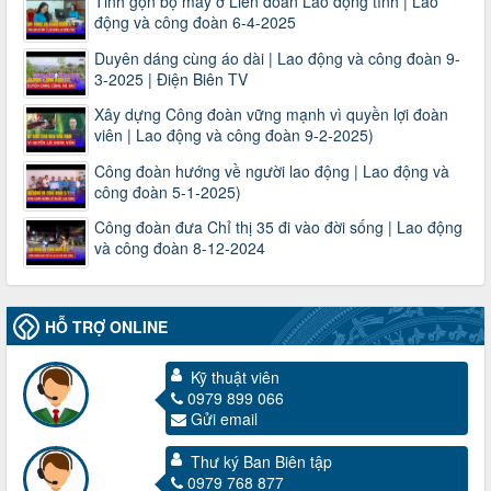
Tinh gọn bộ máy ở Liên đoàn Lao động tỉnh | Lao
động và công đoàn 6-4-2025
Duyên dáng cùng áo dài | Lao động và công đoàn 9-
3-2025 | Điện Biên TV
Xây dựng Công đoàn vững mạnh vì quyền lợi đoàn
viên | Lao động và công đoàn 9-2-2025)
Công đoàn hướng về người lao động | Lao động và
công đoàn 5-1-2025)
Công đoàn đưa Chỉ thị 35 đi vào đời sống | Lao động
và công đoàn 8-12-2024
3716/TLD-TC
HỖ TRỢ ONLINE
Công văn hướng dẫn công tác quả lý tài chính, tài sản công
đoàn khi đơn vị sát nhập, chấm dứt hoạt động
Kỹ thuật viên
Thời gian đăng: 13/04/2025
0979 899 066
lượt xem: 2005 | lượt tải:720
Gửi email
60/TB-LĐLĐ
Thông báo công khai dự toán thu, chi tài chính công đoàn
Thư ký Ban Biên tập
LĐLĐ tỉnh Điện Biên năm 2025
0979 768 877