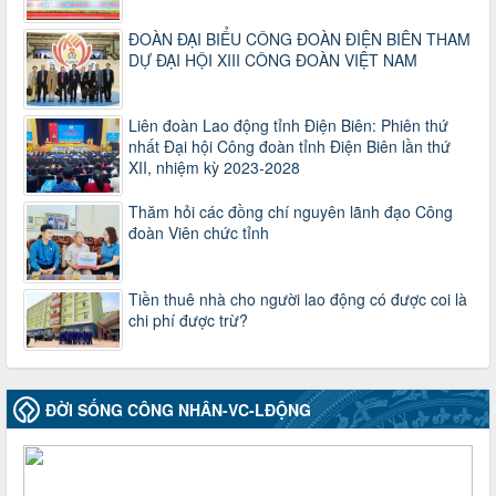
Hướng dẫn Công đoàn với việc tổ chức và hoạt động của
Ban Thanh tra Nhân dân
ĐOÀN ĐẠI BIỂU CÔNG ĐOÀN ĐIỆN BIÊN THAM
Thời gian đăng: 27/12/2024
DỰ ĐẠI HỘI XIII CÔNG ĐOÀN VIỆT NAM
lượt xem: 4950 | lượt tải:1353
35/HD-TLĐ
Liên đoàn Lao động tỉnh Điện Biên: Phiên thứ
Hướng dẫn thực hiện một số nội dung chi liên quan đến
nhất Đại hội Công đoàn tỉnh Điện Biên lần thứ
công tác kiểm tra, giám sát tại Công đoàn cơ sở
XII, nhiệm kỳ 2023-2028
Thời gian đăng: 27/12/2024
lượt xem: 2075 | lượt tải:508
Thăm hỏi các đồng chí nguyên lãnh đạo Công
50/2024/QH/15
đoàn Viên chức tỉnh
Luật Công đoàn 2024
Thời gian đăng: 25/12/2024
lượt xem: 4230 | lượt tải:322
Tiền thuê nhà cho người lao động có được coi là
chi phí được trừ?
2010-CV/TU
Tăng cường công tác lãnh đạo, chỉ đạo phát triển đoàn viên,
thành lập Công đoàn cơ sở trong các doanh nghiệp khu vực
ngoài nhà nước trên địa bàn tỉnh
Thời gian đăng: 28/10/2024
ĐỜI SỐNG CÔNG NHÂN-VC-LĐỘNG
lượt xem: 1169 | lượt tải:299
1754/QĐ-TLĐ
Quyết định số 1754/QĐ-TLĐ Về việc ban hành Quy định về