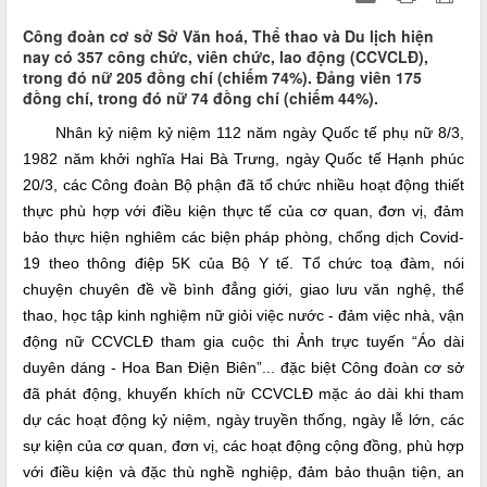
Công đoàn cơ sở Sở Văn hoá, Thể thao và Du lịch hiện
nay có 357 công chức, viên chức, lao động (CCVCLĐ),
trong đó nữ 205 đồng chí (chiếm 74%). Đảng viên 175
đồng chí, trong đó nữ 74 đồng chí (chiếm 44%).
Nhân kỷ niệm kỷ niệm 112 năm ngày Quốc tế phụ nữ 8/3,
1982 năm khởi nghĩa Hai Bà Trưng, ngày Quốc tế Hạnh phúc
20/3, các Công đoàn Bộ phận đã tổ chức nhiều hoạt động thiết
thực phù hợp với điều kiện thực tế của cơ quan, đơn vị, đảm
bảo thực hiện nghiêm các biện pháp phòng, chống dịch Covid-
19 theo thông điệp 5K của Bộ Y tế. Tổ chức toạ đàm, nói
chuyện chuyên đề về bình đẳng giới, giao lưu văn nghệ, thể
thao, học tập kinh nghiệm nữ giỏi việc nước - đảm việc nhà, vận
động nữ CCVCLĐ tham gia cuộc thi Ảnh trực tuyến “Áo dài
duyên dáng - Hoa Ban Điện Biên”... đặc biệt Công đoàn cơ sở
đã phát động, khuyến khích nữ CCVCLĐ mặc áo dài khi tham
dự các hoạt động kỷ niệm, ngày truyền thống, ngày lễ lớn, các
sự kiện của cơ quan, đơn vị, các hoạt động cộng đồng, phù hợp
với điều kiện và đặc thù nghề nghiệp, đảm bảo thuận tiện, an