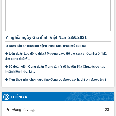
nguyên tắc xây dựng và giao dự toán tài chính công đoàn
năm 2025
Thời gian đăng: 23/09/2024
lượt xem: 4200 | lượt tải:1314
3716/TLD-TC
Công văn hướng dẫn công tác quả lý tài chính, tài sản công
đoàn khi đơn vị sát nhập, chấm dứt hoạt động
Ý nghĩa ngày Gia đình Việt Nam 28/6/2021
Thời gian đăng: 13/04/2025
Đảm bảo an toàn lao động trong khai thác mủ cao su
lượt xem: 2005 | lượt tải:720
Liên đoàn Lao động thị xã Mường Lay: Hỗ trợ sửa chữa nhà ở “Mái
60/TB-LĐLĐ
ấm công đoàn”...
Thông báo công khai dự toán thu, chi tài chính công đoàn
LĐLĐ tỉnh Điện Biên năm 2025
90 đoàn viên Công đoàn Trung tâm Y tế huyện Tủa Chùa được tập
Thời gian đăng: 28/04/2025
huấn kiến thức, kỹ...
lượt xem: 821 | lượt tải:285
Tiền thuê nhà cho người lao động có được coi là chi phí được trừ?
485/QĐ-LĐLĐ
Quyết định về việc công bố công khai quyết toán ngân sách
nhà nước năm 2024
THỐNG KÊ
Thời gian đăng: 29/04/2025
lượt xem: 918 | lượt tải:254
Đang truy cập
123
2930/TLĐ-TC
Công văn số 2930/TLĐ-TC, ngày 31/12/2024 của Tổng