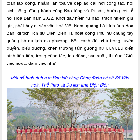
toàn lao động, nhằm lan tỏa vẻ đẹp áo dài nơi công tác, nơi
sinh sống, đồng hành cùng Bảo tàng và Di sản, hướng tới Lễ
hội Hoa Ban năm 2022. Khơi dậy niềm tự hào, trách nhiệm giữ
gìn, phát huy di sản văn hoá Việt Nam; quảng bá hình ảnh Hoa
Ban, di tích lịch sử Điện Biên, là hoạt động Phụ nữ chung tay
quảng bá du lịch dịa phương. Bên cạnh đó, chú trọng tuyên
truyền, biểu dương, khen thưởng tấm gương nữ CCVCLĐ điển
hình tiên tiến, trong công tác, lao động, sản xuất, thi đua “Giỏi
việc nước, đảm việc nhà”.
Một số hình ảnh của Ban Nữ công Công đoàn cơ sở Sở Văn
hoá, Thể thao và Du lịch tỉnh Điện Biên