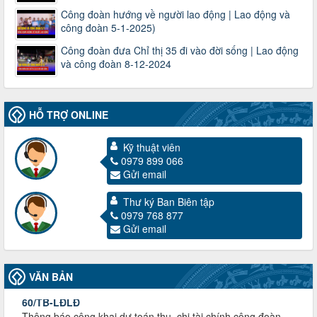
Công đoàn hướng về người lao động | Lao động và
công đoàn 5-1-2025)
Công đoàn đưa Chỉ thị 35 đi vào đời sống | Lao động
và công đoàn 8-12-2024
HỖ TRỢ ONLINE
Kỹ thuật viên
0979 899 066
Gửi email
3716/TLD-TC
Thư ký Ban Biên tập
Công văn hướng dẫn công tác quả lý tài chính, tài sản công
0979 768 877
đoàn khi đơn vị sát nhập, chấm dứt hoạt động
Gửi email
Thời gian đăng: 13/04/2025
lượt xem: 2004 | lượt tải:719
60/TB-LĐLĐ
VĂN BẢN
Thông báo công khai dự toán thu, chi tài chính công đoàn
LĐLĐ tỉnh Điện Biên năm 2025
Thời gian đăng: 28/04/2025