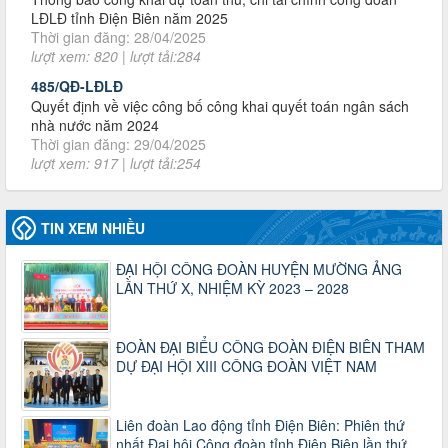
lượt xem: 820 | lượt tải:284
485/QĐ-LĐLĐ
Quyết định về việc công bố công khai quyết toán ngân sách
nhà nước năm 2024
Thời gian đăng: 29/04/2025
lượt xem: 917 | lượt tải:254
2930/TLĐ-TC
Công văn số 2930/TLĐ-TC, ngày 31/12/2024 của Tổng
LĐLĐ Việt Nam về việc quy định tỷ lệ phân phối tự động
KPCĐ 2% qua tài khoản Công đoàn Việt Nam về các cấp
Công đoàn năm 2025
TIN XEM NHIỀU
Thời gian đăng: 06/01/2025
lượt xem: 1067 | lượt tải:437
ĐẠI HỘI CÔNG ĐOÀN HUYỆN MƯỜNG ẢNG
LẦN THỨ X, NHIỆM KỲ 2023 – 2028
47-TTCĐ/BTGTU
Thông tin chuyên đề: Một số nôi dung về sắp xếp tổ chức bộ
máy của hệ thống chính trị tinh gọn, hoạt động hiệu lực, hiệu
ĐOÀN ĐẠI BIỂU CÔNG ĐOÀN ĐIỆN BIÊN THAM
quả
DỰ ĐẠI HỘI XIII CÔNG ĐOÀN VIỆT NAM
Thời gian đăng: 25/12/2024
lượt xem: 1225 | lượt tải:339
37/HD-TLĐ
Liên đoàn Lao động tỉnh Điện Biên: Phiên thứ
Hướng dẫn Công đoàn với việc tổ chức và hoạt động của
nhất Đại hội Công đoàn tỉnh Điện Biên lần thứ