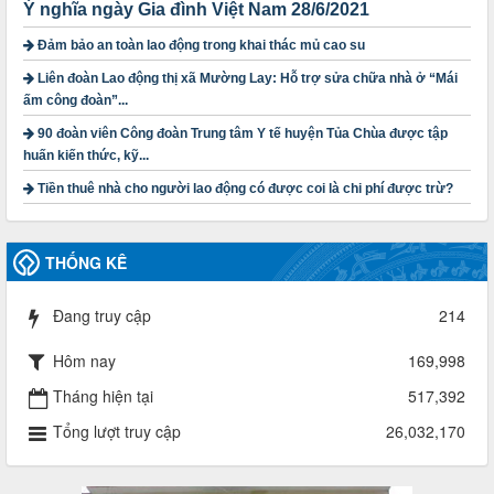
năm 2025
Ý nghĩa ngày Gia đình Việt Nam 28/6/2021
Thời gian đăng: 23/09/2024
Đảm bảo an toàn lao động trong khai thác mủ cao su
lượt xem: 4199 | lượt tải:1314
Liên đoàn Lao động thị xã Mường Lay: Hỗ trợ sửa chữa nhà ở “Mái
3716/TLD-TC
ấm công đoàn”...
Công văn hướng dẫn công tác quả lý tài chính, tài sản công
90 đoàn viên Công đoàn Trung tâm Y tế huyện Tủa Chùa được tập
đoàn khi đơn vị sát nhập, chấm dứt hoạt động
huấn kiến thức, kỹ...
Thời gian đăng: 13/04/2025
lượt xem: 2004 | lượt tải:719
Tiền thuê nhà cho người lao động có được coi là chi phí được trừ?
60/TB-LĐLĐ
Thông báo công khai dự toán thu, chi tài chính công đoàn
LĐLĐ tỉnh Điện Biên năm 2025
THỐNG KÊ
Thời gian đăng: 28/04/2025
lượt xem: 820 | lượt tải:284
Đang truy cập
214
485/QĐ-LĐLĐ
Quyết định về việc công bố công khai quyết toán ngân sách
Hôm nay
169,998
nhà nước năm 2024
Thời gian đăng: 29/04/2025
Tháng hiện tại
517,392
lượt xem: 917 | lượt tải:254
Tổng lượt truy cập
26,032,170
2930/TLĐ-TC
Công văn số 2930/TLĐ-TC, ngày 31/12/2024 của Tổng
LĐLĐ Việt Nam về việc quy định tỷ lệ phân phối tự động