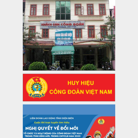
KPCĐ 2% qua tài khoản Công đoàn Việt Nam về các cấp
Công đoàn năm 2025
Thời gian đăng: 06/01/2025
lượt xem: 1067 | lượt tải:437
47-TTCĐ/BTGTU
Thông tin chuyên đề: Một số nôi dung về sắp xếp tổ chức bộ
máy của hệ thống chính trị tinh gọn, hoạt động hiệu lực, hiệu
quả
Thời gian đăng: 25/12/2024
lượt xem: 1225 | lượt tải:339
37/HD-TLĐ
Hướng dẫn Công đoàn với việc tổ chức và hoạt động của
Ban Thanh tra Nhân dân
Thời gian đăng: 27/12/2024
lượt xem: 4949 | lượt tải:1352
35/HD-TLĐ
Hướng dẫn thực hiện một số nội dung chi liên quan đến
công tác kiểm tra, giám sát tại Công đoàn cơ sở
Thời gian đăng: 27/12/2024
lượt xem: 2075 | lượt tải:507
50/2024/QH/15