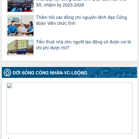
Ban Thanh tra Nhân dân
XII, nhiệm kỳ 2023-2028
Thời gian đăng: 27/12/2024
lượt xem: 4949 | lượt tải:1352
Thăm hỏi các đồng chí nguyên lãnh đạo Công
đoàn Viên chức tỉnh
35/HD-TLĐ
Hướng dẫn thực hiện một số nội dung chi liên quan đến
công tác kiểm tra, giám sát tại Công đoàn cơ sở
Tiền thuê nhà cho người lao động có được coi là
Thời gian đăng: 27/12/2024
chi phí được trừ?
lượt xem: 2075 | lượt tải:507
50/2024/QH/15
Luật Công đoàn 2024
Thời gian đăng: 25/12/2024
ĐỜI SỐNG CÔNG NHÂN-VC-LĐỘNG
lượt xem: 4226 | lượt tải:321
2010-CV/TU
Tăng cường công tác lãnh đạo, chỉ đạo phát triển đoàn viên,
thành lập Công đoàn cơ sở trong các doanh nghiệp khu vực
ngoài nhà nước trên địa bàn tỉnh
Thời gian đăng: 28/10/2024
lượt xem: 1168 | lượt tải:298
1754/QĐ-TLĐ
Quyết định số 1754/QĐ-TLĐ Về việc ban hành Quy định về
nguyên tắc xây dựng và giao dự toán tài chính công đoàn