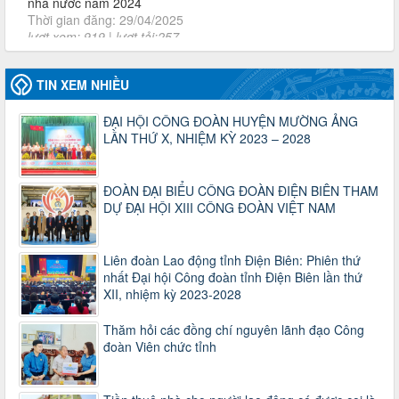
2930/TLĐ-TC
Công văn số 2930/TLĐ-TC, ngày 31/12/2024 của Tổng
LĐLĐ Việt Nam về việc quy định tỷ lệ phân phối tự động
KPCĐ 2% qua tài khoản Công đoàn Việt Nam về các cấp
Công đoàn năm 2025
TIN XEM NHIỀU
Thời gian đăng: 06/01/2025
lượt xem: 1067 | lượt tải:438
ĐẠI HỘI CÔNG ĐOÀN HUYỆN MƯỜNG ẢNG
LẦN THỨ X, NHIỆM KỲ 2023 – 2028
47-TTCĐ/BTGTU
Thông tin chuyên đề: Một số nôi dung về sắp xếp tổ chức bộ
máy của hệ thống chính trị tinh gọn, hoạt động hiệu lực, hiệu
ĐOÀN ĐẠI BIỂU CÔNG ĐOÀN ĐIỆN BIÊN THAM
quả
DỰ ĐẠI HỘI XIII CÔNG ĐOÀN VIỆT NAM
Thời gian đăng: 25/12/2024
lượt xem: 1226 | lượt tải:339
37/HD-TLĐ
Liên đoàn Lao động tỉnh Điện Biên: Phiên thứ
Hướng dẫn Công đoàn với việc tổ chức và hoạt động của
nhất Đại hội Công đoàn tỉnh Điện Biên lần thứ
Ban Thanh tra Nhân dân
XII, nhiệm kỳ 2023-2028
Thời gian đăng: 27/12/2024
lượt xem: 4953 | lượt tải:1355
Thăm hỏi các đồng chí nguyên lãnh đạo Công
đoàn Viên chức tỉnh
35/HD-TLĐ
Hướng dẫn thực hiện một số nội dung chi liên quan đến
công tác kiểm tra, giám sát tại Công đoàn cơ sở