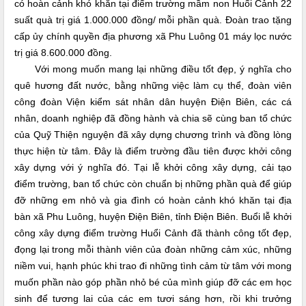
có hoàn cảnh khó khăn tại điểm trường mầm non Huổi Cảnh 22
suất quà trị giá 1.000.000 đồng/ mỗi phần quà. Đoàn trao tặng
cấp ủy chính quyền địa phương xã Phu Luông 01 máy lọc nước
trị giá 8.600.000 đồng.
Với mong muốn mang lại những điều tốt đẹp, ý nghĩa cho
quê hương đất nước, bằng những việc làm cụ thể, đoàn viên
công đoàn Viện kiểm sát nhân dân huyện Điện Biên, các cá
nhân, doanh nghiệp đã đồng hành và chia sẽ cùng ban tổ chức
của Quỹ Thiện nguyện đã xây dựng chương trình và đồng lòng
thực hiện từ tâm. Đây là điểm trường đầu tiên được khởi công
xây dựng với ý nghĩa đó. Tại lễ khởi công xây dựng, cải tạo
điểm trường, ban tổ chức còn chuẩn bị những phần quà để giúp
đỡ những em nhỏ và gia đình có hoàn cảnh khó khăn tại địa
bàn xã Phu Luông, huyện Điện Biên, tỉnh Điện Biên. Buổi lễ khởi
công xây dựng điểm trường Huổi Cảnh đã thành công tốt đẹp,
đọng lại trong mỗi thành viên của đoàn những cảm xúc, những
niềm vui, hạnh phúc khi trao đi những tình cảm từ tâm với mong
muốn phần nào góp phần nhỏ bé của mình giúp đỡ các em học
sinh để tương lai của các em tươi sáng hơn, rồi khi trưởng