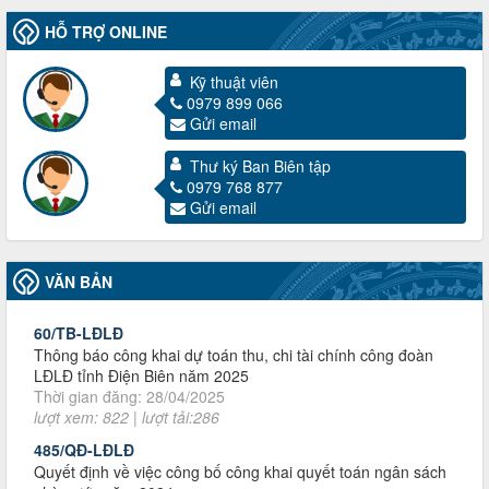
HỖ TRỢ ONLINE
Kỹ thuật viên
0979 899 066
Gửi email
3716/TLD-TC
Thư ký Ban Biên tập
Công văn hướng dẫn công tác quả lý tài chính, tài sản công
0979 768 877
đoàn khi đơn vị sát nhập, chấm dứt hoạt động
Gửi email
Thời gian đăng: 13/04/2025
lượt xem: 2006 | lượt tải:722
60/TB-LĐLĐ
VĂN BẢN
Thông báo công khai dự toán thu, chi tài chính công đoàn
LĐLĐ tỉnh Điện Biên năm 2025
Thời gian đăng: 28/04/2025
lượt xem: 822 | lượt tải:286
485/QĐ-LĐLĐ
Quyết định về việc công bố công khai quyết toán ngân sách
nhà nước năm 2024
Thời gian đăng: 29/04/2025
lượt xem: 919 | lượt tải:257