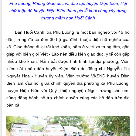
Phu Luông, Phòng Giáo dục và đào tạo huyện Điện Biên, Hội
chữ thập đỏ huyện Điện Biên tham gia lễ khởi công xây dựng
trường mầm non Huổi Cảnh
Bản Huổi Cảnh, xã Phu Luông là một bản nghèo với 45 hộ
dân, trong đó có đến 30 hộ gia đình thuộc diện hộ nghèo của
xã. Giao thông đi lại rất khó khăn, nằm ở vị trí xa trung tâm, gần
giáp với biên giới Việt - Lào nên điều kiện giáo dục, y tế còn gặp
nhiều khó khăn. Nắm bắt được tình hình tại địa phương, Viện
kiểm sát nhân dân huyện Điện Biên do đồng chí Nguyễn Thị
Nguyệt Hoa - Huyện ủy viên, Viện trưởng VKSND huyện Điện
Biên làm cầu nối giữa chính quyền địa phương xã Phu Luông,
huyện Điện Biên với Quỹ Thiện nguyện Ngôi trường cho em,
cùng đồng hành hỗ trợ chính quyền cùng các hộ dân trên địa
bàn xã.