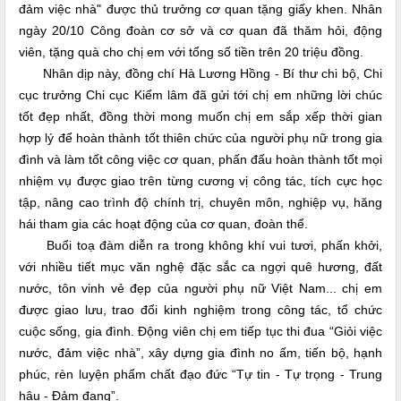
đảm việc nhà" được thủ trưởng cơ quan tặng giấy khen. Nhân
ngày 20/10 Công đoàn cơ sở và cơ quan đã thăm hỏi, động
viên, tặng quà cho chị em với tổng số tiền trên 20 triệu đồng.
Nhân dịp này, đồng chí Hà Lương Hồng - Bí thư chi bộ, Chi
cục trưởng Chi cục Kiểm lâm đã gửi tới chị em những lời chúc
tốt đẹp nhất, đồng thời mong muốn chị em sắp xếp thời gian
hợp lý để hoàn thành tốt thiên chức của người phụ nữ trong gia
đình và làm tốt công việc cơ quan, phấn đấu hoàn thành tốt mọi
nhiệm vụ được giao trên từng cương vị công tác, tích cực học
tập, nâng cao trình độ chính trị, chuyên môn, nghiệp vụ, hăng
hái tham gia các hoạt động của cơ quan, đoàn thể.
Buổi toạ đàm diễn ra trong không khí vui tươi, phấn khởi,
với nhiều tiết mục văn nghệ đặc sắc ca ngợi quê hương, đất
nước, tôn vinh vẻ đẹp của người phụ nữ Việt Nam... chị em
được giao lưu, trao đổi kinh nghiệm trong công tác, tổ chức
cuộc sống, gia đình. Động viên chị em tiếp tục thi đua “Giỏi việc
nước, đảm việc nhà”, xây dựng gia đình no ấm, tiến bộ, hạnh
phúc, rèn luyện phẩm chất đạo đức “Tự tin - Tự trọng - Trung
hậu - Đảm đang”.