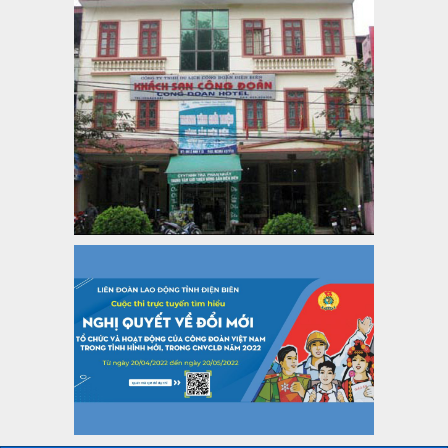
Thông tin chuyên đề: Một số nôi dung về sắp xếp tổ chức bộ
máy của hệ thống chính trị tinh gọn, hoạt động hiệu lực, hiệu
quả
Thời gian đăng: 25/12/2024
lượt xem: 1223 | lượt tải:339
37/HD-TLĐ
Hướng dẫn Công đoàn với việc tổ chức và hoạt động của
Ban Thanh tra Nhân dân
Thời gian đăng: 27/12/2024
lượt xem: 4947 | lượt tải:1352
35/HD-TLĐ
Hướng dẫn thực hiện một số nội dung chi liên quan đến
công tác kiểm tra, giám sát tại Công đoàn cơ sở
Thời gian đăng: 27/12/2024
lượt xem: 2074 | lượt tải:507
50/2024/QH/15
Luật Công đoàn 2024
Thời gian đăng: 25/12/2024
lượt xem: 4226 | lượt tải:321
2010-CV/TU
Tăng cường công tác lãnh đạo, chỉ đạo phát triển đoàn viên,