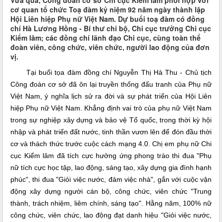
Vừa qua, Công đoàn cơ sở Chi cục Kiểm lâm phối hợp với
cơ quan tổ chức Toạ đàm kỷ niệm 92 năm ngày thành lập
Hội Liên hiệp Phụ nữ Việt Nam. Dự buổi toạ đàm có đồng
chí Hà Lương Hồng - Bí thư chi bộ, Chi cục trưởng Chi cục
Kiểm lâm; các đồng chí lãnh đạo Chi cục, cùng toàn thể
đoàn viên, công chức, viên chức, người lao động của đơn
vị.
Tại buổi tọa đàm đồng chí Nguyễn Thị Hà Thu - Chủ tịch
Công đoàn cơ sở đã ôn lại truyền thống đấu tranh của Phụ nữ
Việt Nam, ý nghĩa lịch sử ra đời và sự phát triển của Hội Liên
hiệp Phụ nữ Việt Nam. Khẳng định vai trò của phụ nữ Việt Nam
trong sự nghiệp xây dựng và bảo vệ Tổ quốc, trong thời kỳ hội
nhập và phát triển đất nước, tinh thần vươn lên để đón đầu thời
cơ và thách thức trước cuộc cách mạng 4.0. Chị em phụ nữ Chi
cục Kiểm lâm đã tích cực hưởng ứng phong trào thi đua "Phụ
nữ tích cực học tập, lao động, sáng tạo, xây dựng gia đình hạnh
phúc", thi đua "Giỏi việc nước, đảm việc nhà", gắn với cuộc vận
động xây dựng người cán bộ, công chức, viên chức "Trung
thành, trách nhiệm, liêm chính, sáng tạo". Hằng năm, 100% nữ
công chức, viên chức, lao động đạt danh hiệu "Giỏi việc nước,