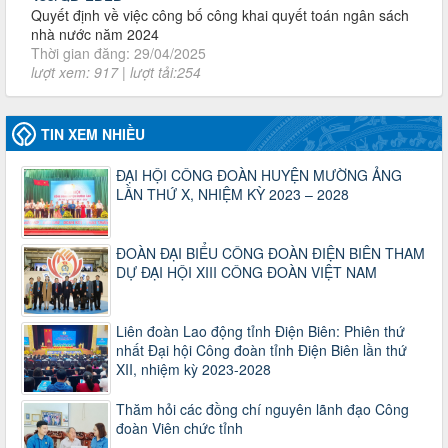
lượt xem: 917 | lượt tải:254
2930/TLĐ-TC
Công văn số 2930/TLĐ-TC, ngày 31/12/2024 của Tổng
LĐLĐ Việt Nam về việc quy định tỷ lệ phân phối tự động
KPCĐ 2% qua tài khoản Công đoàn Việt Nam về các cấp
Công đoàn năm 2025
TIN XEM NHIỀU
Thời gian đăng: 06/01/2025
lượt xem: 1067 | lượt tải:437
ĐẠI HỘI CÔNG ĐOÀN HUYỆN MƯỜNG ẢNG
47-TTCĐ/BTGTU
LẦN THỨ X, NHIỆM KỲ 2023 – 2028
Thông tin chuyên đề: Một số nôi dung về sắp xếp tổ chức bộ
máy của hệ thống chính trị tinh gọn, hoạt động hiệu lực, hiệu
quả
ĐOÀN ĐẠI BIỂU CÔNG ĐOÀN ĐIỆN BIÊN THAM
Thời gian đăng: 25/12/2024
DỰ ĐẠI HỘI XIII CÔNG ĐOÀN VIỆT NAM
lượt xem: 1223 | lượt tải:339
37/HD-TLĐ
Liên đoàn Lao động tỉnh Điện Biên: Phiên thứ
Hướng dẫn Công đoàn với việc tổ chức và hoạt động của
nhất Đại hội Công đoàn tỉnh Điện Biên lần thứ
Ban Thanh tra Nhân dân
XII, nhiệm kỳ 2023-2028
Thời gian đăng: 27/12/2024
lượt xem: 4947 | lượt tải:1352
Thăm hỏi các đồng chí nguyên lãnh đạo Công
35/HD-TLĐ
đoàn Viên chức tỉnh
Hướng dẫn thực hiện một số nội dung chi liên quan đến