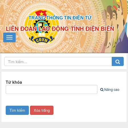
TRANG THÔNG TIN ĐIỆN TỬ
LIÊN ĐOÀN LAO ĐỘNG TỈNH ĐIỆN BIÊN
Từ khóa
Nâng cao