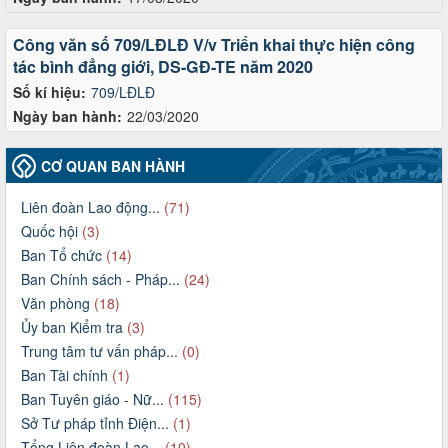
Công văn số 709/LĐLĐ V/v Triển khai thực hiện công
tác bình đẳng giới, DS-GĐ-TE năm 2020
Số kí hiệu:
709/LĐLĐ
Ngày ban hành:
22/03/2020
CƠ QUAN BAN HÀNH
Liên đoàn Lao động...
(71)
Quốc hội
(3)
Ban Tổ chức
(14)
Ban Chính sách - Pháp...
(24)
Văn phòng
(18)
Ủy ban Kiểm tra
(3)
Trung tâm tư vấn pháp...
(0)
Ban Tài chính
(1)
Ban Tuyên giáo - Nữ...
(115)
Sở Tư pháp tỉnh Điện...
(1)
Tổng Liên đoàn Lao...
(10)