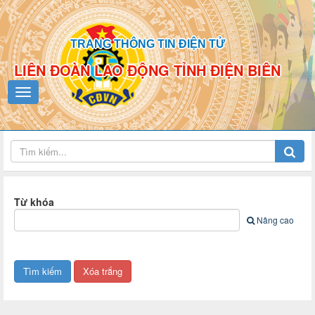
TRANG THÔNG TIN ĐIỆN TỬ
LIÊN ĐOÀN LAO ĐỘNG TỈNH ĐIỆN BIÊN
Từ khóa
Nâng cao