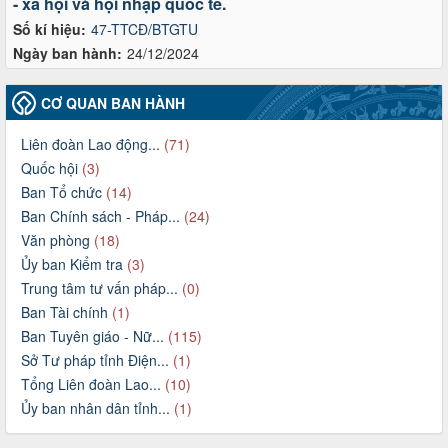
- xã hội và hội nhập quốc tế.
Số kí hiệu:
47-TTCĐ/BTGTU
Ngày ban hành:
24/12/2024
CƠ QUAN BAN HÀNH
Liên đoàn Lao động...
(71)
Quốc hội
(3)
Ban Tổ chức
(14)
Ban Chính sách - Pháp...
(24)
Văn phòng
(18)
Ủy ban Kiểm tra
(3)
Trung tâm tư vấn pháp...
(0)
Ban Tài chính
(1)
Ban Tuyên giáo - Nữ...
(115)
Sở Tư pháp tỉnh Điện...
(1)
Tổng Liên đoàn Lao...
(10)
Ủy ban nhân dân tỉnh...
(1)