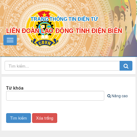
TRANG THÔNG TIN ĐIỆN TỬ
LIÊN ĐOÀN LAO ĐỘNG TỈNH ĐIỆN BIÊN
Từ khóa
Nâng cao