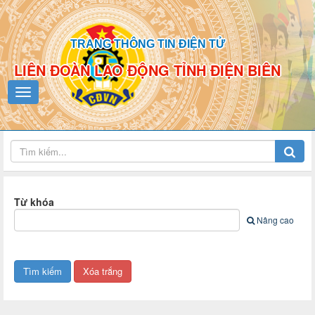
TRANG THÔNG TIN ĐIỆN TỬ
LIÊN ĐOÀN LAO ĐỘNG TỈNH ĐIỆN BIÊN
Từ khóa
Nâng cao