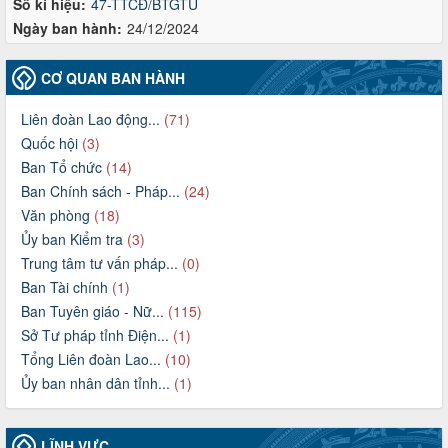
Số kí hiệu:
47-TTCĐ/BTGTU
Ngày ban hành:
24/12/2024
CƠ QUAN BAN HÀNH
Liên đoàn Lao động...
(71)
Quốc hội
(3)
Ban Tổ chức
(14)
Ban Chính sách - Pháp...
(24)
Văn phòng
(18)
Ủy ban Kiểm tra
(3)
Trung tâm tư vấn pháp...
(0)
Ban Tài chính
(1)
Ban Tuyên giáo - Nữ...
(115)
Sở Tư pháp tỉnh Điện...
(1)
Tổng Liên đoàn Lao...
(10)
Ủy ban nhân dân tỉnh...
(1)
LĨNH VỰC