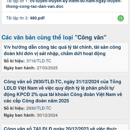
Tải tập tin 1:
cv-tuyen-truyen-ky-niem-90-nam-ngay-truyen-
thong-cong-tac-dan-van.doc
Tải tập tin 2:
480.pdf
Các văn bản cùng thể loại
"Công văn"
V/v hướng dẫn công tác quả lý tài chính, tài sản công
đoàn khi đơn vị sát nhập, chấm dứt hoạt động
Số kí hiệu:
3716/TLD-TC
Ngày ban hành:
27/03/2025
Công văn số 2930/TLĐ-TC, ngày 31/12/2024 của Tổng
LĐLĐ Việt Nam về việc quy định tỷ lệ phân phối tự
động KPCĐ 2% qua tài khoản Công đoàn Việt Nam về
các cấp Công đoàn năm 2025
Số kí hiệu:
2930/TLĐ-TC
Ngày ban hành:
30/12/2024
Công văn số 74/LĐLĐ ngày 20/12/2023 về việc thực