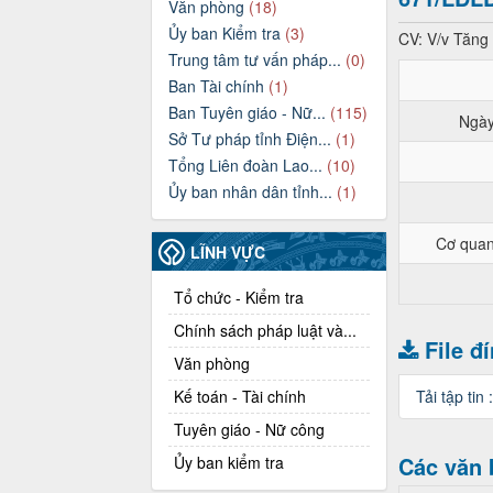
Văn phòng
(18)
Ủy ban Kiểm tra
(3)
CV: V/v Tăng
Trung tâm tư vấn pháp...
(0)
Ban Tài chính
(1)
Ban Tuyên giáo - Nữ...
(115)
Ngày
Sở Tư pháp tỉnh Điện...
(1)
Tổng Liên đoàn Lao...
(10)
Ủy ban nhân dân tỉnh...
(1)
Cơ quan
LĨNH VỰC
Tổ chức - Kiểm tra
Chính sách pháp luật và...
File đ
Văn phòng
Kế toán - Tài chính
Tải tập tin 
Tuyên giáo - Nữ công
Các văn 
Ủy ban kiểm tra