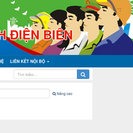
H ĐIỆN BIÊN
HỆ
LIÊN KẾT NỘI BỘ
Nâng cao