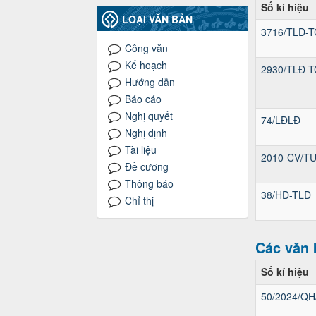
Số kí hiệu
LOẠI VĂN BẢN
3716/TLD-T
Công văn
Kế hoạch
2930/TLĐ-T
Hướng dẫn
Báo cáo
Nghị quyết
74/LĐLĐ
Nghị định
Tài liệu
2010-CV/T
Đề cương
Thông báo
38/HD-TLĐ
Chỉ thị
Các văn 
Số kí hiệu
50/2024/QH