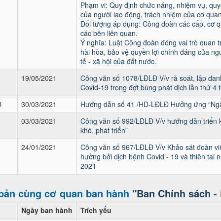
Phạm vi: Quy định chức năng, nhiệm vụ, qu
của người lao động, trách nhiệm của cơ quan
Đối tượng áp dụng: Công đoàn các cấp, cơ q
các bên liên quan.
Ý nghĩa: Luật Công đoàn đóng vai trò quan t
hài hòa, bảo vệ quyền lợi chính đáng của ngư
tế - xã hội của đất nước.
19/05/2021
Công văn số 1078/LĐLĐ V/v rà soát, lập dan
Covid-19 trong đợt bùng phát dịch lần thứ 4
Đ
30/03/2021
Hướng dẫn số 41 /HD-LĐLĐ Hưởng ứng “Ngày
03/03/2021
Công văn số 992/LĐLĐ V/v hướng dẫn triển k
khó, phát triển”
24/01/2021
Công văn số 967/LĐLĐ V/v Khảo sát đoàn vi
hưởng bởi dịch bệnh Covid - 19 và thiên ta
2021
bản cùng cơ quan ban hành
"Ban Chính sách - 
Ngày ban hành
Trích yếu