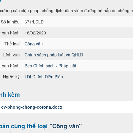
 cường các biện pháp, chống dịch bệnh viêm đường hô hấp do chủng mớ
Số kí hiệu
671/LĐLĐ
 ban hành
18/02/2020
Thể loại
Công văn
Lĩnh vực
Chính sách pháp luật và QHLĐ
 ban hành
Ban Chính sách - Pháp luật
Người ký
LĐLĐ tỉnh Điện Biên
ính kèm
:
cv-phong-chong-corona.docx
bản cùng thể loại
"Công văn"