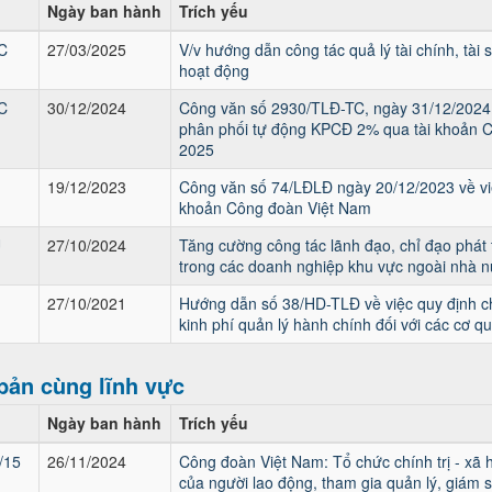
Ngày ban hành
Trích yếu
C
27/03/2025
V/v hướng dẫn công tác quả lý tài chính, tài
hoạt động
C
30/12/2024
Công văn số 2930/TLĐ-TC, ngày 31/12/2024 
phân phối tự động KPCĐ 2% qua tài khoản 
2025
19/12/2023
Công văn số 74/LĐLĐ ngày 20/12/2023 về vi
khoản Công đoàn Việt Nam
U
27/10/2024
Tăng cường công tác lãnh đạo, chỉ đạo phát 
trong các doanh nghiệp khu vực ngoài nhà nư
27/10/2021
Hướng dẫn số 38/HD-TLĐ về việc quy định ch
kinh phí quản lý hành chính đối với các cơ 
bản cùng lĩnh vực
Ngày ban hành
Trích yếu
/15
26/11/2024
Công đoàn Việt Nam: Tổ chức chính trị - xã h
của người lao động, tham gia quản lý, giám s