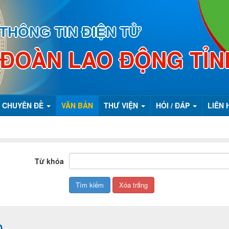
THÔNG TIN ĐIỆN TỬ
 ĐOÀN LAO ĐỘNG TỈN
CHUYÊN ĐỀ
VĂN BẢN
THƯ VIỆN
HỎI / ĐÁP
LIÊN 
Từ khóa
Đ