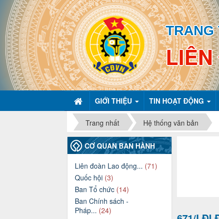
TRANG 
LIÊN
GIỚI THIỆU
TIN HOẠT ĐỘNG
Trang nhất
Hệ thống văn bản
CƠ QUAN BAN HÀNH
Liên đoàn Lao động...
(71)
Quốc hội
(3)
Ban Tổ chức
(14)
Ban Chính sách -
Pháp...
(24)
671/LĐL