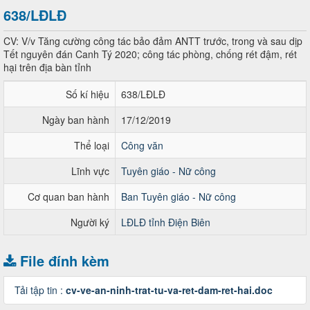
638/LĐLĐ
CV: V/v Tăng cường công tác bảo đảm ANTT trước, trong và sau dịp
Tết nguyên đán Canh Tý 2020; công tác phòng, chống rét đậm, rét
hại trên địa bàn tỉnh
Số kí hiệu
638/LĐLĐ
Ngày ban hành
17/12/2019
Thể loại
Công văn
Lĩnh vực
Tuyên giáo - Nữ công
Cơ quan ban hành
Ban Tuyên giáo - Nữ công
Người ký
LĐLĐ tỉnh Điện Biên
File đính kèm
Tải tập tin :
cv-ve-an-ninh-trat-tu-va-ret-dam-ret-hai.doc