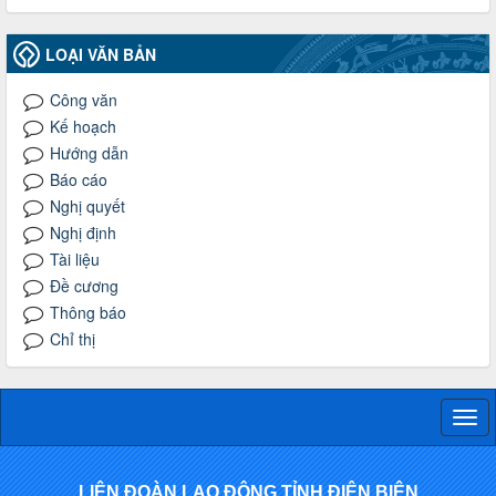
LOẠI VĂN BẢN
Công văn
Kế hoạch
Hướng dẫn
Báo cáo
Nghị quyết
Nghị định
Tài liệu
Đề cương
Thông báo
Chỉ thị
Togg
navi
LIÊN ĐOÀN LAO ĐỘNG TỈNH ĐIỆN BIÊN