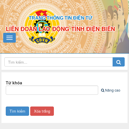
TRANG THÔNG TIN ĐIỆN TỬ
LIÊN ĐOÀN LAO ĐỘNG TỈNH ĐIỆN BIÊN
Từ khóa
Nâng cao