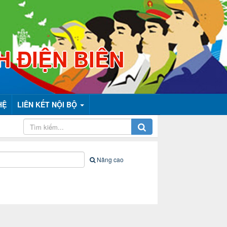
H ĐIỆN BIÊN
HỆ
LIÊN KẾT NỘI BỘ
Nâng cao