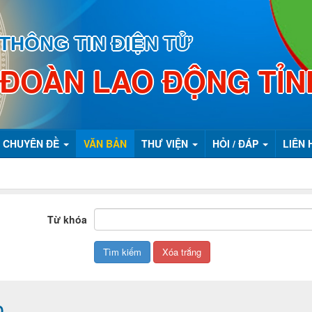
THÔNG TIN ĐIỆN TỬ
 ĐOÀN LAO ĐỘNG TỈN
CHUYÊN ĐỀ
VĂN BẢN
THƯ VIỆN
HỎI / ĐÁP
LIÊN 
Từ khóa
Đ