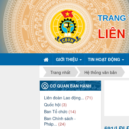
TRANG 
LIÊN
GIỚI THIỆU
TIN HOẠT ĐỘNG
Trang nhất
Hệ thống văn bản
CƠ QUAN BAN HÀNH
Liên đoàn Lao động...
(71)
Quốc hội
(3)
Ban Tổ chức
(14)
Ban Chính sách -
Pháp...
(24)
591/LĐL