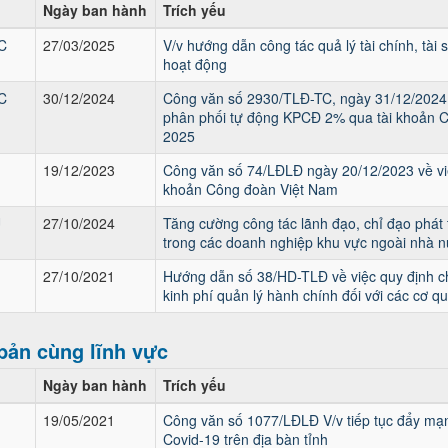
Ngày ban hành
Trích yếu
C
27/03/2025
V/v hướng dẫn công tác quả lý tài chính, tài
hoạt động
C
30/12/2024
Công văn số 2930/TLĐ-TC, ngày 31/12/2024 
phân phối tự động KPCĐ 2% qua tài khoản 
2025
19/12/2023
Công văn số 74/LĐLĐ ngày 20/12/2023 về vi
khoản Công đoàn Việt Nam
U
27/10/2024
Tăng cường công tác lãnh đạo, chỉ đạo phát 
trong các doanh nghiệp khu vực ngoài nhà nư
27/10/2021
Hướng dẫn số 38/HD-TLĐ về việc quy định ch
kinh phí quản lý hành chính đối với các cơ 
bản cùng lĩnh vực
Ngày ban hành
Trích yếu
19/05/2021
Công văn số 1077/LĐLĐ V/v tiếp tục đẩy mạn
Covid-19 trên địa bàn tỉnh