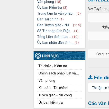
Văn phòng
(18)
Ủy ban Kiểm tra
(3)
V/v Tuyên tr
Trung tâm tư vấn pháp...
(0)
Ban Tài chính
(1)
Ban Tuyên giáo - Nữ...
(115)
Ngày
Sở Tư pháp tỉnh Điện...
(1)
Tổng Liên đoàn Lao...
(10)
Ủy ban nhân dân tỉnh...
(1)
Cơ quan
LĨNH VỰC
Tổ chức - Kiểm tra
Chính sách pháp luật và...
File đ
Văn phòng
Kế toán - Tài chính
Tải tập tin 
Tuyên giáo - Nữ công
Các văn 
Ủy ban kiểm tra