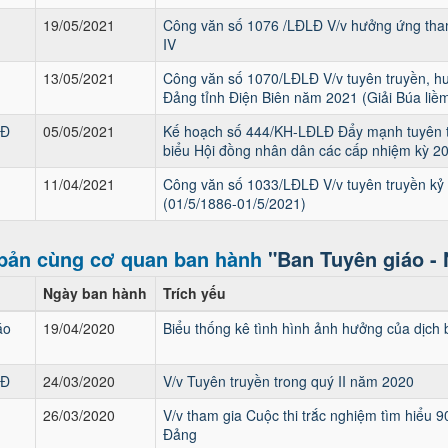
19/05/2021
Công văn số 1076 /LĐLĐ V/v hưởng ứng tham 
IV
13/05/2021
Công văn số 1070/LĐLĐ V/v tuyên truyền, hư
Đảng tỉnh Điện Biên năm 2021 (Giải Búa liềm
LĐ
05/05/2021
Kế hoạch số 444/KH-LĐLĐ Đẩy mạnh tuyên tr
biểu Hội đồng nhân dân các cấp nhiệm kỳ 2
11/04/2021
Công văn số 1033/LĐLĐ V/v tuyên truyền kỷ
(01/5/1886-01/5/2021)
bản cùng cơ quan ban hành
"Ban Tuyên giáo -
Ngày ban hành
Trích yếu
áo
19/04/2020
Biểu thống kê tình hình ảnh hưởng của dịch 
LĐ
24/03/2020
V/v Tuyên truyền trong quý II năm 2020
26/03/2020
V/v tham gia Cuộc thi trắc nghiệm tìm hiểu
Đảng