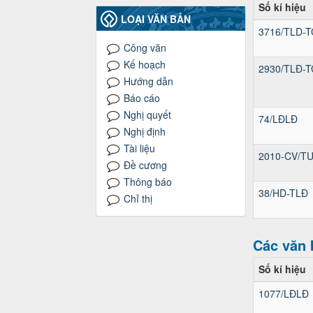
Số kí hiệu
LOẠI VĂN BẢN
3716/TLD-T
Công văn
Kế hoạch
2930/TLĐ-T
Hướng dẫn
Báo cáo
Nghị quyết
74/LĐLĐ
Nghị định
Tài liệu
2010-CV/T
Đề cương
Thông báo
38/HD-TLĐ
Chỉ thị
Các văn 
Số kí hiệu
1077/LĐLĐ