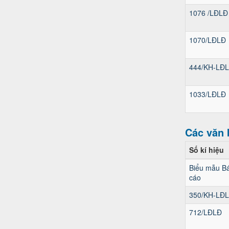
1076 /LĐLĐ
1070/LĐLĐ
444/KH-LĐ
1033/LĐLĐ
Các văn 
Số kí hiệu
Biểu mẫu B
cáo
350/KH-LĐ
712/LĐLĐ