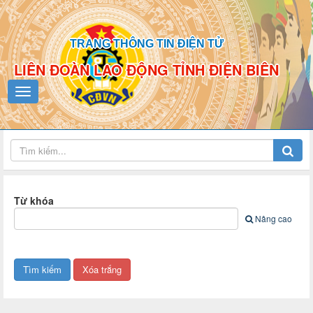
TRANG THÔNG TIN ĐIỆN TỬ
LIÊN ĐOÀN LAO ĐỘNG TỈNH ĐIỆN BIÊN
Từ khóa
Nâng cao