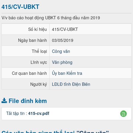
415/CV-UBKT
V/v báo cáo hoạt động UBKT 6 tháng đầu năm 2019
Số kí hiệu
415/CV-UBKT
Ngày ban hành
03/05/2019
Thể loại
Công văn
Lĩnh vực
Văn phòng
Cơ quan ban hành
Ủy ban Kiểm tra
Người ký
LĐLĐ tỉnh Điện Biên
File đính kèm
Tải tập tin :
415-cv.pdf
Các văn bản cùng thể loại
"Công văn"