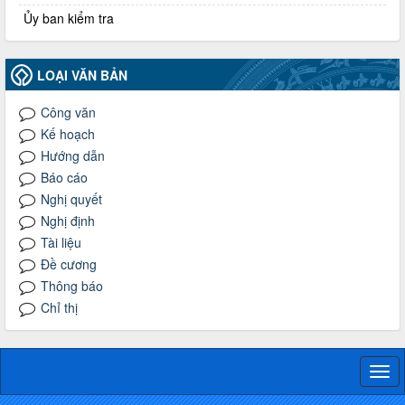
Ủy ban kiểm tra
LOẠI VĂN BẢN
Công văn
Kế hoạch
Hướng dẫn
Báo cáo
Nghị quyết
Nghị định
Tài liệu
Đề cương
Thông báo
Chỉ thị
Togg
navi