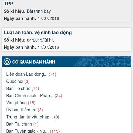
TPP
Số kí hiệu:
Bài trình bày
Ngày ban hành:
17/07/2016
Luật an toàn, vệ sinh lao động
Số kí hiệu:
84/2015/QH13
Ngày ban hành:
17/07/2016
CƠ QUAN BAN HÀNH
Liên đoàn Lao động...
(71)
Quốc hội
(3)
Ban Tổ chức
(14)
Ban Chính sách - Pháp...
(24)
Văn phòng
(18)
Ủy ban Kiểm tra
(3)
Trung tâm tư vấn pháp...
(0)
Ban Tài chính
(1)
Ban Tuyên giáo - Nữ...
(115)