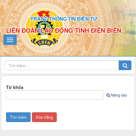
TRANG THÔNG TIN ĐIỆN TỬ
LIÊN ĐOÀN LAO ĐỘNG TỈNH ĐIỆN BIÊN
Từ khóa
Nâng cao