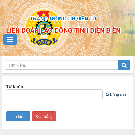
TRANG THÔNG TIN ĐIỆN TỬ
LIÊN ĐOÀN LAO ĐỘNG TỈNH ĐIỆN BIÊN
Từ khóa
Nâng cao