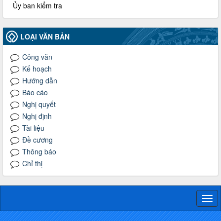
Ủy ban kiểm tra
LOẠI VĂN BẢN
Công văn
Kế hoạch
Hướng dẫn
Báo cáo
Nghị quyết
Nghị định
Tài liệu
Đề cương
Thông báo
Chỉ thị
Togg
navi