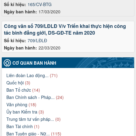
Số kí hiệu:
165/CV-BTG
Ngày ban hành:
17/03/2020
Công văn số 709/LĐLĐ V/v Triển khai thực hiện công
tác bình đẳng giới, DS-GĐ-TE năm 2020
Số kí hiệu:
709/LĐLĐ
Ngày ban hành:
22/03/2020
CƠ QUAN BAN HÀNH
Liên đoàn Lao động...
(71)
Quốc hội
(3)
Ban Tổ chức
(14)
Ban Chính sách - Pháp...
(24)
Văn phòng
(18)
Ủy ban Kiểm tra
(3)
Trung tâm tư vấn pháp...
(0)
Ban Tài chính
(1)
Ban Tuyên giáo - Nữ...
(115)