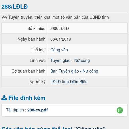
288/LĐLĐ
V/v Tuyên truyền, triển khai một số văn bản của UBND tỉnh
Số kí hiệu
288/LĐLĐ
Ngày ban hành
06/01/2019
Thể loại
Công văn
Lĩnh vực
Tuyên giáo - Nữ công
Cơ quan ban hành
Ban Tuyên giáo - Nữ công
Người ký
LĐLĐ tỉnh Điện Biên
File đính kèm
Tải tập tin :
288-cv.pdf
Các văn bản cùng thể loại
"Công văn"