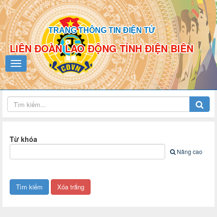
TRANG THÔNG TIN ĐIỆN TỬ
LIÊN ĐOÀN LAO ĐỘNG TỈNH ĐIỆN BIÊN
Từ khóa
Nâng cao