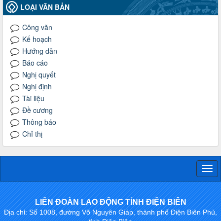
LOẠI VĂN BẢN
Công văn
Kế hoạch
Hướng dẫn
Báo cáo
Nghị quyết
Nghị định
Tài liệu
Đề cương
Thông báo
Chỉ thị
Togg
navi
LIÊN ĐOÀN LAO ĐỘNG TỈNH ĐIỆN BIÊN
Địa chỉ: Số 1008, đường Võ Nguyên Giáp, thành phố Điện Biên Phủ,