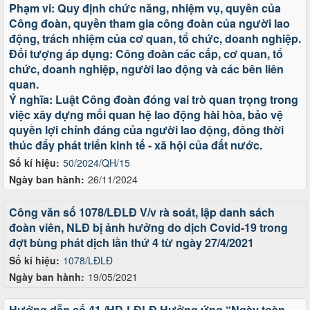
Phạm vi: Quy định chức năng, nhiệm vụ, quyền của
Công đoàn, quyền tham gia công đoàn của người lao
động, trách nhiệm của cơ quan, tổ chức, doanh nghiệp.
Đối tượng áp dụng: Công đoàn các cấp, cơ quan, tổ
chức, doanh nghiệp, người lao động và các bên liên
quan.
Ý nghĩa: Luật Công đoàn đóng vai trò quan trọng trong
việc xây dựng mối quan hệ lao động hài hòa, bảo vệ
quyền lợi chính đáng của người lao động, đồng thời
thúc đẩy phát triển kinh tế - xã hội của đất nước.
Số kí hiệu:
50/2024/QH/15
Ngày ban hành:
26/11/2024
Công văn số 1078/LĐLĐ V/v rà soát, lập danh sách
đoàn viên, NLĐ bị ảnh hưởng do dịch Covid-19 trong
đợt bùng phát dịch lần thứ 4 từ ngày 27/4/2021
Số kí hiệu:
1078/LĐLĐ
Ngày ban hành:
19/05/2021
Hướng dẫn số 41 /HD-LĐLĐ Hưởng ứng “Ngày toàn