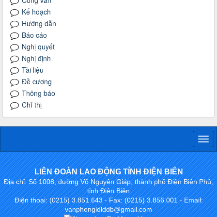
Kế hoạch
Hướng dẫn
Báo cáo
Nghị quyết
Nghị định
Tài liệu
Đề cương
Thông báo
Chỉ thị
Togg
navi
LIÊN ĐOÀN LAO ĐỘNG TỈNH ĐIỆN BIÊN
Địa chỉ: Số 1008, đường Võ Nguyên Giáp, thành phố Điện Biên Phủ,
tỉnh Điện Biên
Điện thoại: (0215) 3.851.643 - Fax: (0215) 3.856.001 - Email:
vanphongldlddb@gmail.com