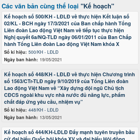
Các văn bản cùng thể loại
"Kế hoạch"
Kế hoạch số 500/KH - LĐLĐ về thực hiện Kết luận số
02/KL - BCH ngày 17/3/2021 của Ban chấp hành Tổng
Liên đoàn Lao động Việt Nam về tiếp tục thực hiện
Nghị quyết 6a/NQ-TLĐ ngày 06/01/2011 của Ban Chấp
hành Tổng Liên đoàn Lao động Việt Nam khóa X
Số kí hiệu:
500/KH - LĐLĐ
Ngày ban hành:
19/05/2021
Kế hoạch số 448/KH - LĐLĐ về thực hiện Chương trình
số 1563/CTr-TLĐ ngày 9/10/2019 của Tổng Liên đoàn
Lao động Việt Nam về “Xây dựng đội ngũ Chủ tịch
CĐCS ngoài khu vực nhà nước đủ năng lực, phẩm
chất đáp ứng yêu cầu, nhiệm vụ”
Số kí hiệu:
448/KH - LĐLĐ
Ngày ban hành:
13/05/2021
Kế hoạch số 444/KH-LĐLĐ Đẩy mạnh tuyên truyền bầu
cử đại biểu Quốc hội khóa XV và đại biểu Hội đồng