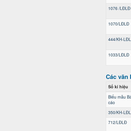
1076 /LĐLĐ
1070/LĐLĐ
444/KH-LĐ
1033/LĐLĐ
Các văn 
Số kí hiệu
Biểu mẫu B
cáo
350/KH-LĐ
712/LĐLĐ