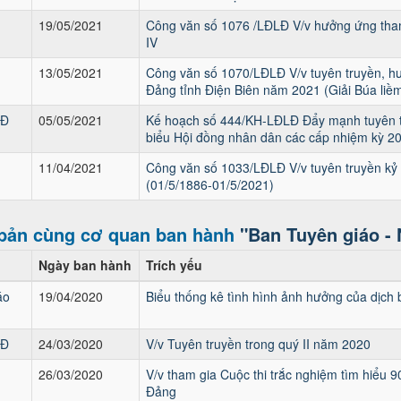
19/05/2021
Công văn số 1076 /LĐLĐ V/v hưởng ứng tham 
IV
13/05/2021
Công văn số 1070/LĐLĐ V/v tuyên truyền, hư
Đảng tỉnh Điện Biên năm 2021 (Giải Búa liềm
LĐ
05/05/2021
Kế hoạch số 444/KH-LĐLĐ Đẩy mạnh tuyên tr
biểu Hội đồng nhân dân các cấp nhiệm kỳ 2
11/04/2021
Công văn số 1033/LĐLĐ V/v tuyên truyền kỷ
(01/5/1886-01/5/2021)
bản cùng cơ quan ban hành
"Ban Tuyên giáo -
Ngày ban hành
Trích yếu
áo
19/04/2020
Biểu thống kê tình hình ảnh hưởng của dịch 
LĐ
24/03/2020
V/v Tuyên truyền trong quý II năm 2020
26/03/2020
V/v tham gia Cuộc thi trắc nghiệm tìm hiểu
Đảng