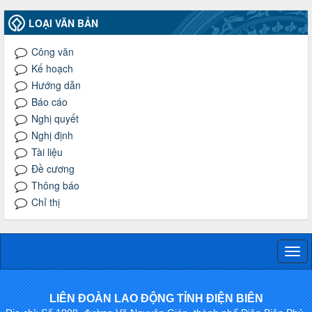
LOẠI VĂN BẢN
Công văn
Kế hoạch
Hướng dẫn
Báo cáo
Nghị quyết
Nghị định
Tài liệu
Đề cương
Thông báo
Chỉ thị
Togg
navi
LIÊN ĐOÀN LAO ĐỘNG TỈNH ĐIỆN BIÊN