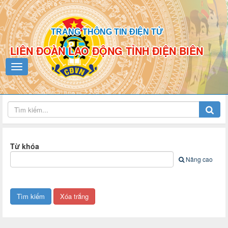
TRANG THÔNG TIN ĐIỆN TỬ
LIÊN ĐOÀN LAO ĐỘNG TỈNH ĐIỆN BIÊN
Từ khóa
Nâng cao