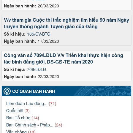
Ngày ban hành:
26/03/2020
V/v tham gia Cuộc thi trắc nghiệm tìm hiểu 90 năm Ngày
truyền thống ngành Tuyên giáo của Đảng
Số kí hiệu:
165/CV-BTG
Ngày ban hành:
17/03/2020
Công văn số 709/LĐLĐ V/v Triển khai thực hiện công
tác bình đẳng giới, DS-GĐ-TE năm 2020
Số kí hiệu:
709/LĐLĐ
Ngày ban hành:
22/03/2020
CƠ QUAN BAN HÀNH
Liên đoàn Lao động...
(71)
Quốc hội
(3)
Ban Tổ chức
(14)
Ban Chính sách - Pháp...
(24)
Văn phòng
(18)