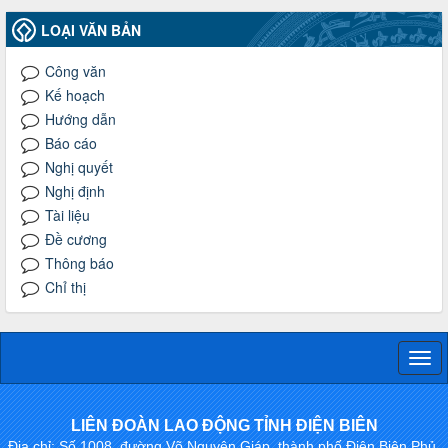
LOẠI VĂN BẢN
Công văn
Kế hoạch
Hướng dẫn
Báo cáo
Nghị quyết
Nghị định
Tài liệu
Đề cương
Thông báo
Chỉ thị
Togg
navi
LIÊN ĐOÀN LAO ĐỘNG TỈNH ĐIỆN BIÊN
Địa chỉ: Số 1008, đường Võ Nguyên Giáp, thành phố Điện Biên Phủ,