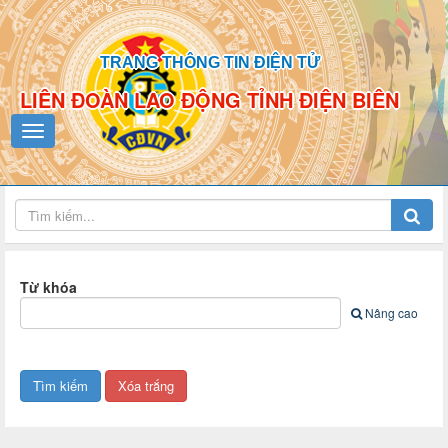
TRANG THÔNG TIN ĐIỆN TỬ
LIÊN ĐOÀN LAO ĐỘNG TỈNH ĐIỆN BIÊN
Từ khóa
Nâng cao